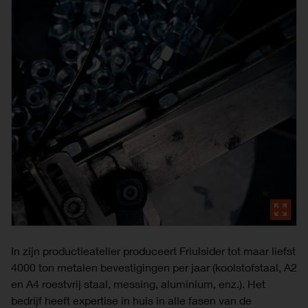
In zijn productieatelier produceert Friulsider tot maar liefst
4000 ton metalen bevestigingen per jaar (koolstofstaal, A2
en A4 roestvrij staal, messing, aluminium, enz.). Het
bedrijf heeft expertise in huis in alle fasen van de