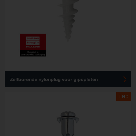
Zelfborende nylonplug voor gipsplaten
TMC