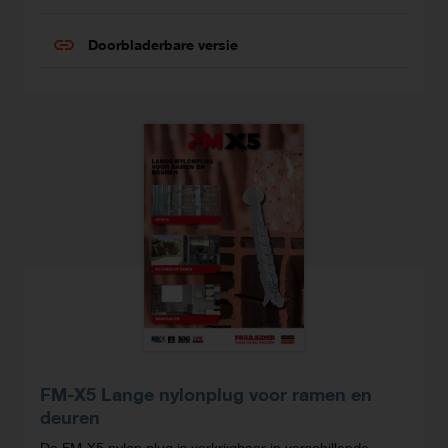
Doorbladerbare versie
FM-X5 Lange nylonplug voor ramen en
deuren
De FM-X5 nylon plug is verkrijgbaar in verschillende