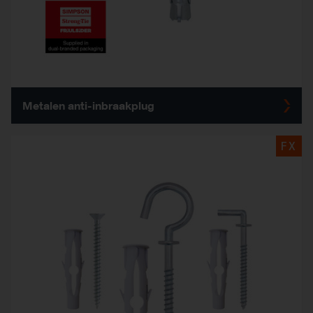
Metalen anti-inbraakplug
FX