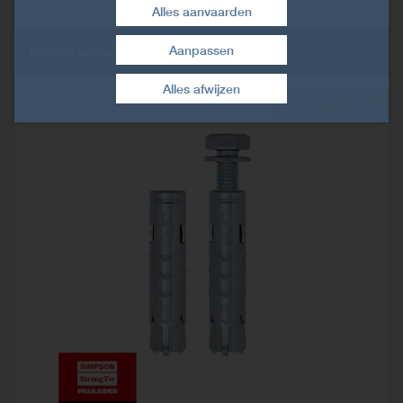
Alles aanvaarden
Aanpassen
Doorsteekanker optie 7 - Rvs A4
Toestemming intrekken
Alles afwijzen
FM-MP3 evo