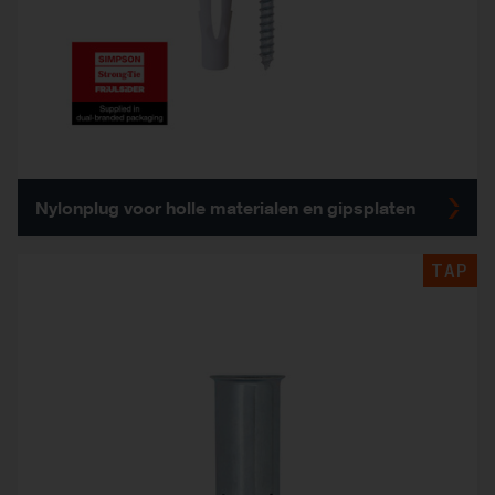
Nylonplug voor holle materialen en gipsplaten
TAP