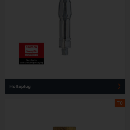
Holteplug
TO