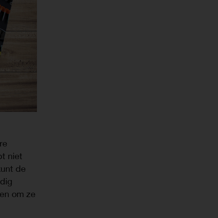
re
t niet
kunt de
dig
den om ze