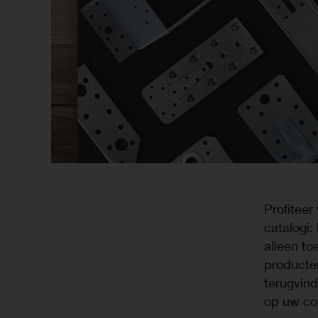
Profiteer
catalogi:
alleen to
producte
terugvin
op uw co