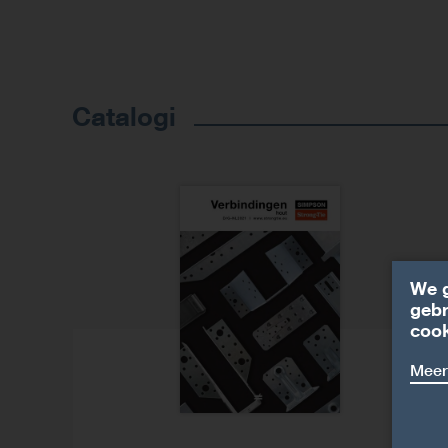
Catalogi
We g
gebr
cook
Meer