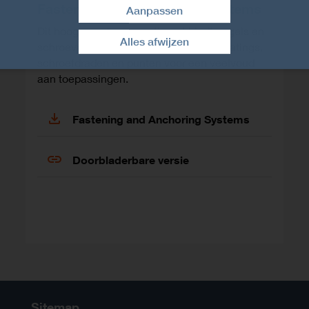
Fastening and Anchoring Systems
Aanpassen
Toestemming intrekken
Dit hoogwaardige assortiment biedt nagels en
Alles afwijzen
schroeven met een breed scala aan coatings,
schroefdraden en punten voor een veelvoud
aan toepassingen.
Fastening and Anchoring Systems
Doorbladerbare versie
n
Sitemap