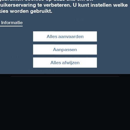
Simpson Strong-Tie
uikerservaring te verbeteren. U kunt instellen welke
ies worden gebruikt.
ZAC des Quatre Chemins
85400
Sainte-Gemme-la-Plaine
 Informatie
Frankrijk
Alles aanvaarden
+33 2 51 28 44 00
Aanpassen
Toestemming intrekken
commercial@strongtie.com
Alles afwijzen
www.simpson.fr