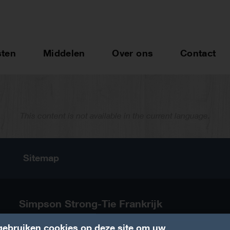
sten
Middelen
Over ons
Contact
This content is not available in the current language.
n
Sitemap
Simpson Strong-Tie Frankrijk
ebruiken cookies op deze site om uw