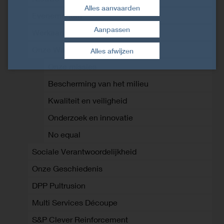
Alles aanvaarden
Evenementen
Aanpassen
Werkaanbiedingen
Toestemming intrekken
Onze Waarden
Alles afwijzen
Onze missies
Bescherming van het milieu
Kwaliteit en veiligheid
Onderzoek en innovatie
No equal
Sociale Verantwoordelijkheid
Onze Geschiedenis
DPP Pultrusion
Multi Services Découpe
S&P Clever Reinforcement