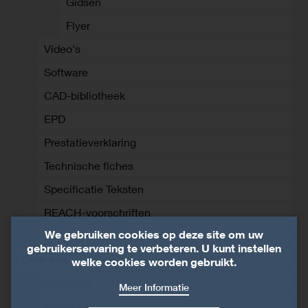
Gidsen
Flyer
Video's
Software
CAD-bibliotheek
EPD
Prestatieverklaring
Technische fiches
Specificatie Teksten
REACH-voorschriften
We gebruiken cookies op deze site om uw
Technische documenten
gebruikerservaring te verbeteren. U kunt instellen
Over ons
welke cookies worden gebruikt.
Overzicht
Meer Informatie
Nieuws