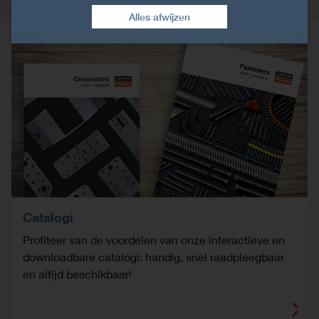
Alles afwijzen
Catalogi
Profiteer van de voordelen van onze interactieve en
downloadbare catalogi: handig, snel raadpleegbaar
en altijd beschikbaar!