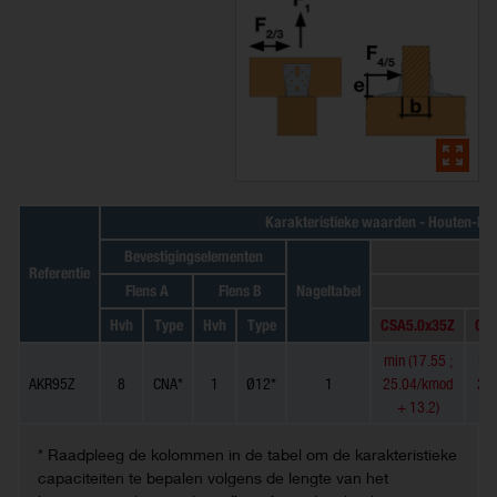
Karakteristieke waarden - Houten-kol
Bevestigingselementen
K
Referentie
Flens A
Flens B
Nageltabel
Hvh
Type
Hvh
Type
CSA5.0x35Z
CS
min (17.55 ;
min
AKR95Z
8
CNA*
1
Ø12*
1
25.04/kmod
25
+ 13.2)
+
* Raadpleeg de kolommen in de tabel om de karakteristieke
capaciteiten te bepalen volgens de lengte van het