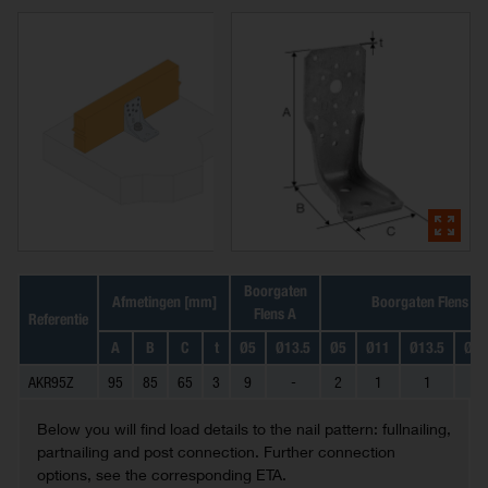
Boorgaten
Afmetingen [mm]
Boorgaten Flens B
Flens A
Referentie
A
B
C
t
Ø5
Ø13.5
Ø5
Ø11
Ø13.5
Ø13
AKR95Z
95
85
65
3
9
-
2
1
1
Below you will find load details to the nail pattern: fullnailing,
partnailing and post connection. Further connection
options, see the corresponding ETA.