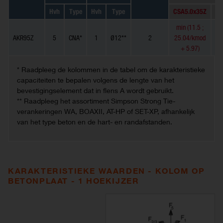
Hvh
Type
Hvh
Type
CSA5.0x35Z
CS
min (11.5 ;
mi
AKR95Z
5
CNA*
1
Ø12**
2
25.04/kmod
25
+ 5.97)
* Raadpleeg de kolommen in de tabel om de karakteristieke
capaciteiten te bepalen volgens de lengte van het
bevestigingselement dat in flens A wordt gebruikt.
** Raadpleeg het assortiment Simpson Strong Tie-
verankeringen WA, BOAXII, AT-HP of SET-XP, afhankelijk
van het type beton en de hart- en randafstanden.
KARAKTERISTIEKE WAARDEN - KOLOM OP
BETONPLAAT - 1 HOEKIJZER