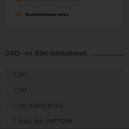
Doorbladerbare versie
CAD- en BIM-bibliotheek
2D
AKR95Z
3D
c-akr95z-2d-cad-mult-prod.dwg
2D DWG
AKR95Z
3D SIMPLIFIED
c-akr95z-2d-cad-mult-prod.rfa
2D Revit
c-akr95z-3d-cad-mult-prod.rfa
3D Revit
c-akr95z-2d-cad-mult-prod.dxf
DXF
AKR95Z
NAILING PATTERN
c-akr95z-3d-cad-mult-prod.ifc
IFC
c-akr95z-2d-cad-mult-prod.pdf
PDF