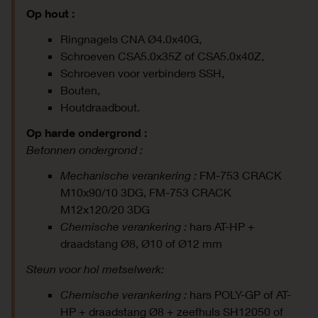
Op hout :
Ringnagels CNA Ø4.0x40G,
Schroeven CSA5.0x35Z of CSA5.0x40Z,
Schroeven voor verbinders SSH,
Bouten,
Houtdraadbout.
Op harde ondergrond :
Betonnen ondergrond :
Mechanische verankering :
FM-753 CRACK
M10x90/10 3DG, FM-753 CRACK
M12x120/20 3DG
Chemische verankering :
hars AT-HP +
draadstang Ø8, Ø10 of Ø12 mm
Steun voor hol metselwerk:
Chemische verankering :
hars POLY-GP of AT-
HP + draadstang Ø8 + zeefhuls SH12050 of