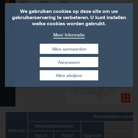
Product Details
We gebruiken cookies op deze site om uw
gebruikerservaring te verbeteren. U kunt instellen
Technische gegevens
welke cookies worden gebruikt.
Meer Informatie
Installatie
Alles aanvaarden
Certificering
Aanpassen
Toestemming intrekken
Verwante producten
Alles afwijzen
Downloads
CAD- en BIM-bibliotheek
Karakteristieke waarden 
Bevestigingselementen
Referentie
Flens A
Flens B
Nageltabel