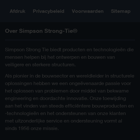
c-akr95z-3d-cad-mult-prod-
3D Revit
c-akr95z-3d-cad-mult-prod.sat
SAT
AKR95Z
noholes.rfa
Afdruk
Privacybeleid
Voorwaarden
Sitemap
c-akr95z-3d-cad-mult-prod.skp
SKP
c-akr95z-3d-cad-mult-prod-
c-akr95z-2d0-np-btr-2-nl.dwg
IFC
2D DWG
noholes.ifc
c-akr95s-3d-cad-mult-prod.stl
STL
c-akr95z-2d0-np-btr-3-nl.dwg
2D DWG
Over Simpson Strong-Tie®
c-akr95z-3d-cad-mult-prod-
SAT
c-akr95z-2d0-np-btr-4-nl.dwg
noholes.sat
2D DWG
c-akr95z-2d0-np-ptr-2-nl.dwg
Simpson Strong Tie biedt producten en technologieën die
c-akr95z-3d-cad-mult-prod-
2D DWG
SKP
noholes.skp
mensen helpen bij het ontwerpen en bouwen van
c-akr95z-2d0-np-btr-1-nl.dwg
2D DWG
veiligere en sterkere structuren.
c-akr95s-3d-cad-mult-prod-
STL
c-akr95z-2d0-np-btr-1-nl.pdf
PDF
noholes.stl
Als pionier in de bouwsector en wereldleider in structurele
c-akr95z-2d0-np-btr-2-nl.pdf
PDF
oplossingen hebben we een ongeëvenaarde passie voor
c-akr95z-2d0-np-btr-3-nl.pdf
het oplossen van problemen door middel van bekwame
PDF
engineering en doordachte innovatie. Onze toewijding
c-akr95z-2d0-np-btr-4-nl.pdf
PDF
aan het vinden van steeds efficiëntere bouwproducten en
c-akr95z-2d0-np-ptr-2-nl.pdf
PDF
-technologieën en het ondersteunen van onze klanten
met uitzonderlijke service en ondersteuning vormt al
sinds 1956 onze missie.