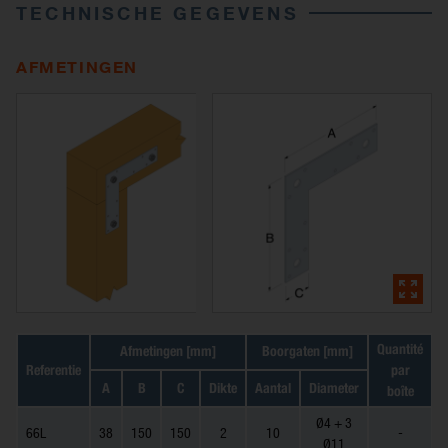
TECHNISCHE GEGEVENS
AFMETINGEN
Quantité
Afmetingen [mm]
Boorgaten [mm]
G
Referentie
par
A
B
C
Dikte
Aantal
Diameter
boîte
Ø4 + 3
66L
38
150
150
2
10
-
Ø11