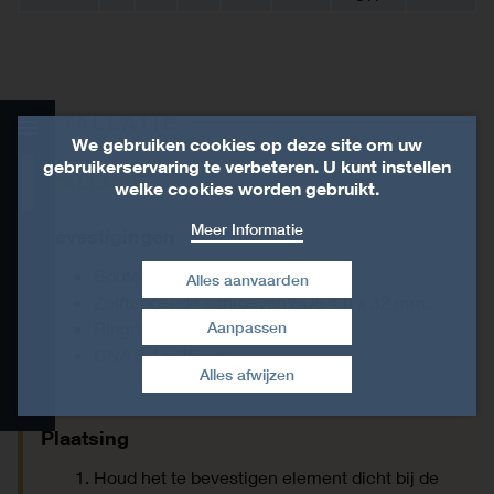
INSTALLATIE
We gebruiken cookies op deze site om uw
gebruikerservaring te verbeteren. U kunt instellen
INSTALLATIE
Product Details
welke cookies worden gebruikt.
Meer Informatie
Bevestigingen
Technische gegevens
Bouten,
Alles aanvaarden
Installatie
Zelftappende schroeven SD8 4,0 x 32 mm,
Ringnagels CNA 3,7 x 50 mm,
Aanpassen
Toestemming intrekken
Verwante producten
CNA 3,1 x 35 mm.
Alles afwijzen
CAD- en BIM-bibliotheek
Plaatsing
Houd het te bevestigen element dicht bij de