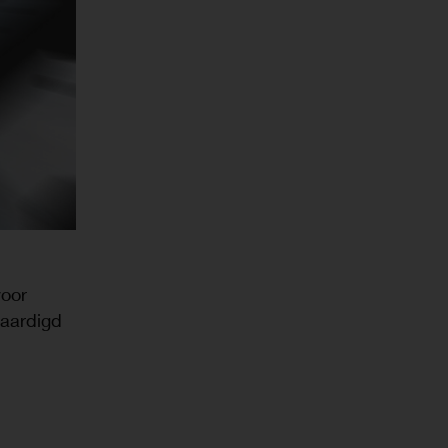
voor
vaardigd