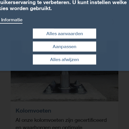
uikerservaring te verbeteren. U kunt instellen welke
ies worden gebruikt.
 Informatie
Alles aanvaarden
Aanpassen
Toestemming intrekken
Alles afwijzen
Kolomvoeten
Al onze kolomvoeten zijn gecertificeerd
en waarborgen een optimale