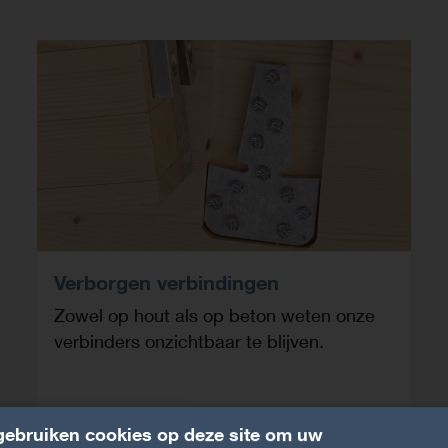
Verborgen verbindingen
Zowel op hout als op beton weten onze
verbinders onzichtbaar te blijven.
ebruiken cookies op deze site om uw