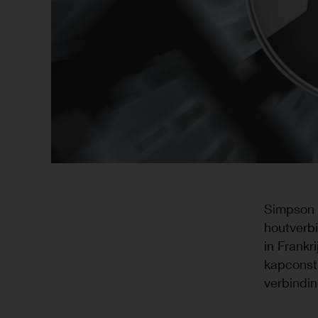
Simpson 
houtverb
in Frankr
kapconstr
verbindin