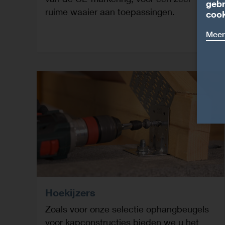
gebr
ruime waaier aan toepassingen.
cook
Meer
Hoekijzers
Zoals voor onze selectie ophangbeugels
voor kapconstructies bieden we u het