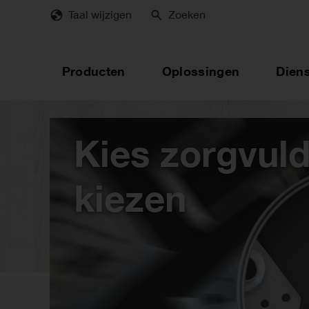
Skip
Taal wijzigen
Zoeken
to
main
content
Producten
Oplossingen
Dien
Kies zorgvuld
kiezen