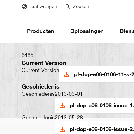
Skip
Taal wijzigen
Zoeken
to
main
content
Producten
Oplossingen
Dien
6485
Current Version
Current Version
pl-dop-e06-0106-11-s-2
Geschiedenis
Geschiedenis
2013-03-01
pl-dop-e06-0106-issue-1
Geschiedenis
2013-05-28
pl-dop-e06-0106-issue-2